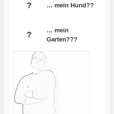
?
… mein Hund??
… mein
?
Garten???