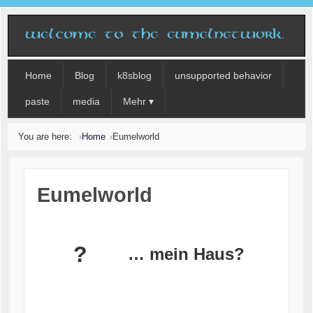
Home
Blog
k8sblog
unsupported behavior
paste
media
Mehr ▾
You are here:
Home
Eumelworld
Eumelworld
?
… mein Haus?