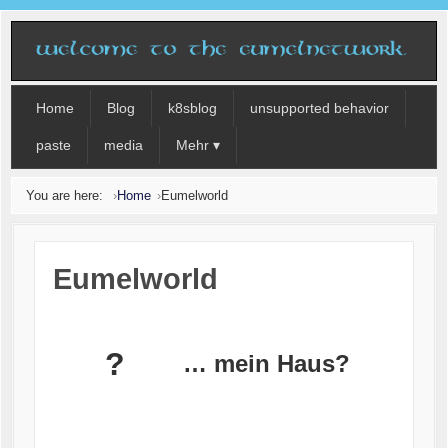
Home
Blog
k8sblog
unsupported behavior
paste
media
Mehr ▾
You are here:
Home
Eumelworld
Eumelworld
?
… mein Haus?