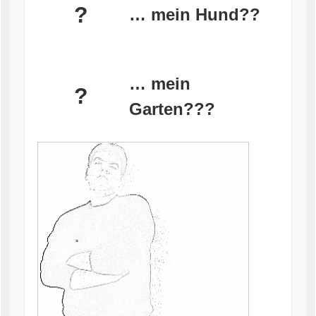
?
… mein Hund??
… mein
?
Garten???