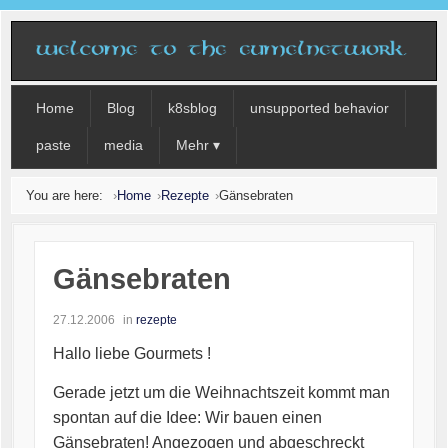
Home
Blog
k8sblog
unsupported behavior
paste
media
Mehr ▾
You are here:
Home
Rezepte
Gänsebraten
Gänsebraten
27.12.2006
in
rezepte
Hallo liebe Gourmets !
Gerade jetzt um die Weihnachtszeit kommt man
spontan auf die Idee: Wir bauen einen
Gänsebraten! Angezogen und abgeschreckt