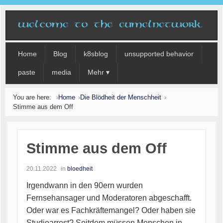
Home
Blog
k8sblog
unsupported behavior
paste
media
Mehr ▾
You are here:
Home
Die Blödheit der Menschheit
Stimme aus dem Off
Stimme aus dem Off
20.11.2022
in
bloedheit
Irgendwann in den 90ern wurden
Fernsehansager und Moderatoren abgeschafft.
Oder war es Fachkräftemangel? Oder haben sie
Studioarrest? Seitdem müssen Menschen in