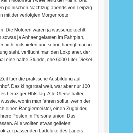
g, kein Motorraum waehrend der Fahrt. Und
 Den polnischen Nachtzug abends von Leipzig
en mit der verfolgten Morgenroete
en. Die Motoren waren ja wassergekuehlt
er sowas ja Anhaengelasten im Fahrplan,
r nicht mitspielen und schon haengt man in
ng steht, verflucht man den Lokplaner, der
mal eine halbe Stunde, ehe 6000 Liter Diesel
eit fuer die praktische Ausbildung auf
f. Das klingt total weit, war aber nur 100
s Leipziger Hbfs lag. Alle Gleise hatten
wusste, wohin man fahren sollte, wenn der
ch einen Rangiermeister, einen Zugbilder,
hrere Posten in Personalunion. Das
sen. Alle wollten etwas geliefert
lok zur passenden Ladeluke des Lagers