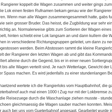
er Rangierer koppelt die Wagen zusammen und weiter gings zu
die Lok einen festen Rufnamen bekam genau wie der Rangierer 
n. Wenn man alle Wagen zusammengesammelt hatte, gabs fuer 
e sein grosser Bruder. Das heisst, die Zugbildung war sehr ei
t richtig an. Normalerweise gibts zum Sortieren der Wagen eine
, hinten schiebt eine Lok langsam an und dann kullern die W
hen in verschiedene Richtungsgruppen geleitet, um dann zu 
abgestossen werden. Beim Abstossen rammt die kleine Rangierl
pelt der Rangierer den letzten Wagen ab und gibt das Komman
lert alleine durch die Gegend, bis er in einer neuen Sortiergru
bis alle Wagen verteilt sind. Je nach Wetterlage, Gewicht de
r Spass machen. Es wird jedenfalls zu einer stundenlangen Be
chaetzend wertete ich die Rangierloks vom Hauptbahnhof, die 
erbahnof auch mal einen 1000 t Zug nur mit der Lokbremse z
 die Reisezuege durch die Waschanlage ziehen musste - stunde
en schoen gleichmaessig die Wagen sauber machen konnten. Me
ber auch bei uns vom Gueterbahnof angesagt. Gearbeitet wurde i