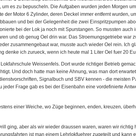
 um es zu bepuscheln. Die Aufgaben wurden jeden Morgen um 8 
te der Motor 6 Zylinder, deren Deckel immer entfernt wurden, u
 abbauen und bei der Gelegenheit die zwei Einspritzpumpen abo
onierte bei der Lok ja noch mit Spurstangen. So mussten auch i
ren und ob genug Oel drin war. Das Stroemungsgetriebe war zw
ieder zusammengebaut war, musste auch wieder Oel rein. Ich gla
ung denke ich zurueck, wenn ich heute mal 1 Liter Oel fuer 20 E
 Lokfahrschule Weissenfels. Dort wurde richtiger Betrieb gemach
tigt. Und doch hatte man keine Ahnung, was man dort erwartet.
hrdienstvorschriften, Signalbuch und SBV kennen - die meisten
u jeder Frage gab es bei der Eisenbahn eine vordefinierte Antw
stens einer Weiche, wo Züge beginnen, enden, kreuzen, überh
ill ging, aber als wir wieder draussen waren, waren wir richtig 
ungsfahrten ist man einem Lehrlokfuehrer zugeteilt und kann en