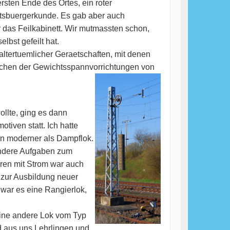
rsten Ende des Ortes, ein roter
tsbuergerkunde. Es gab aber auch
 das Feilkabinett. Wir mutmassten schon,
lbst gefeilt hat.
tertuemlicher Geraetschaften, mit denen
tschen der Gewichtsspannvorrichtungen von
ollte, ging es dann
iven statt. Ich hatte
in moderner als Dampflok.
ondere Aufgaben zum
eren mit Strom war auch
 zur Ausbildung neuer
war es eine Rangierlok,
eine andere Lok vom Typ
d aus uns Lehrlingen und