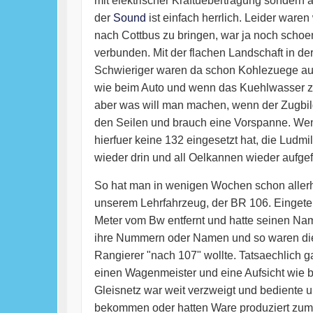
mit elektrischer Kraftuebertragung sondern
der
Sound
ist einfach herrlich. Leider war
nach Cottbus zu bringen, war ja noch schoen
verbunden. Mit der flachen Landschaft in de
Schwieriger waren da schon Kohlezuege aus
wie beim Auto und wenn das Kuehlwasser zu 
aber was will man machen, wenn der Zugbil
den Seilen und brauch eine Vorspanne. Wenn
hierfuer keine 132 eingesetzt hat, die Ludm
wieder drin und all Oelkannen wieder aufgefu
So hat man in wenigen Wochen schon allerhan
unserem Lehrfahrzeug, der BR 106. Eingetei
Meter vom Bw entfernt und hatte seinen Name
ihre Nummern oder Namen und so waren die 
Rangierer "nach 107" wollte. Tatsaechlich g
einen Wagenmeister und eine Aufsicht wie 
Gleisnetz war weit verzweigt und bediente u
bekommen oder hatten Ware produziert zum