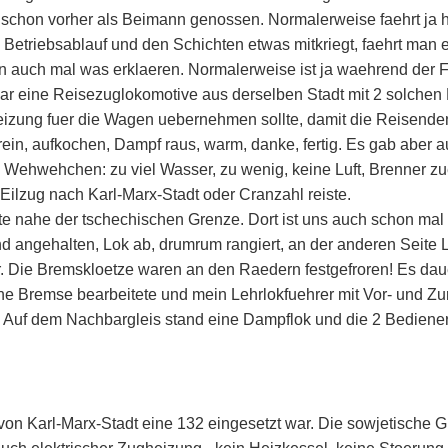
n schon vorher als Beimann genossen. Normalerweise faehrt ja 
 Betriebsablauf und den Schichten etwas mitkriegt, faehrt man
n auch mal was erklaeren. Normalerweise ist ja waehrend der Fa
war eine Reisezuglokomotive aus derselben Stadt mit 2 solchen
izung fuer die Wagen uebernehmen sollte, damit die Reisenden 
rein, aufkochen, Dampf raus, warm, danke, fertig. Es gab aber 
ehwehchen: zu viel Wasser, zu wenig, keine Luft, Brenner zuend
Eilzug nach Karl-Marx-Stadt oder Cranzahl reiste.
ete nahe der tschechischen Grenze. Dort ist uns auch schon ma
 angehalten, Lok ab, drumrum rangiert, an der anderen Seite 
er. Die Bremskloetze waren an den Raedern festgefroren! Es dau
 Bremse bearbeitete und mein Lehrlokfuehrer mit Vor- und Z
. Auf dem Nachbargleis stand eine Dampflok und die 2 Bediener 
n Karl-Marx-Stadt eine 132 eingesetzt war. Die sowjetische G