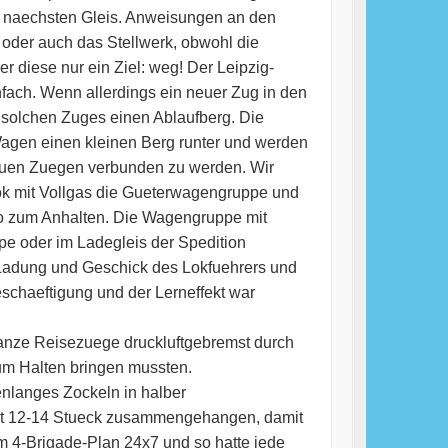
m naechsten Gleis. Anweisungen an den
oder auch das Stellwerk, obwohl die
diese nur ein Ziel: weg! Der Leipzig-
nfach. Wenn allerdings ein neuer Zug in den
s solchen Zuges einen Ablaufberg. Die
agen einen kleinen Berg runter und werden
neuen Zuegen verbunden zu werden. Wir
ok mit Vollgas die Gueterwagengruppe und
do zum Anhalten. Die Wagengruppe mit
ppe oder im Ladegleis der Spedition
r Ladung und Geschick des Lokfuehrers und
schaeftigung und der Lerneffekt war
ganze Reisezuege druckluftgebremst durch
um Halten bringen mussten.
nlanges Zockeln in halber
ist 12-14 Stueck zusammengehangen, damit
m 4-Brigade-Plan 24x7 und so hatte jede