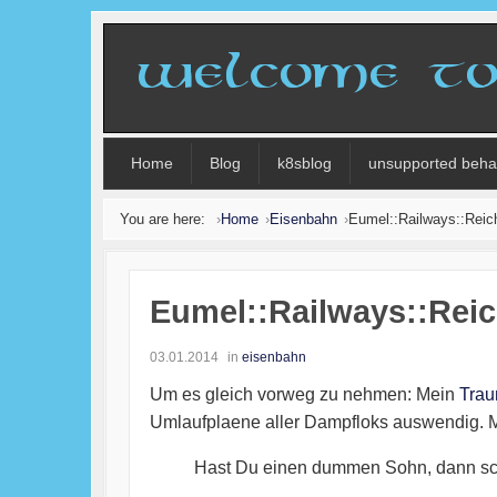
Home
Blog
k8sblog
unsupported beha
You are here:
Home
Eisenbahn
Eumel::Railways::Rei
Eumel::Railways::Rei
03.01.2014
in
eisenbahn
Um es gleich vorweg zu nehmen: Mein
Trau
Umlaufplaene aller Dampfloks auswendig. M
Hast Du einen dummen Sohn, dann schi