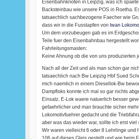
Eisenbahnknoten in Leipzig, was ich spaeter
Backsteinbau wie unsere POS in Roetha. Es
tatsaechlich sachbezogene Faecher wie Gru
dass wir in die Fusstapfen von
Iwan Lokom
Um dem vorzubeugen gab es im Erdgeschoss
Teile fuer den Eisenbahnbau hergestellt wo
Fahrleitungsmasten:
Keine Ahnung ob die von uns produzierten j
Nach all der Zeit und als man schon gar nich
tatsaechlich nach Bw Leipzig Hbf Sued Schup
mich naemlich in einem Diesellok-Bw beworb
Dampfloks konnte ich mal so gar nichts ab
Einsatz. E-Lok waere natuerlich besser gewe
gefaehrlicher und man brauchte sicher meh
Lokomotivfuehrer gedacht und die Triebfahr
aber was das wieder war, sollte ich erst viel
Wir waren vielleicht 6 oder 8 Lehrlinge un
106 auf dieses Gleis gestellt und wie bei