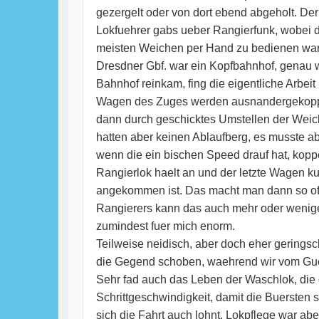
gezergelt oder von dort ebend abgeholt. D
Lokfuehrer gabs ueber Rangierfunk, wobei 
meisten Weichen per Hand zu bedienen ware
Dresdner Gbf. war ein Kopfbahnhof, genau wi
Bahnhof reinkam, fing die eigentliche Arbei
Wagen des Zuges werden ausnandergekoppelt
dann durch geschicktes Umstellen der Weic
hatten aber keinen Ablaufberg, es musste 
wenn die ein bischen Speed drauf hat, kop
Rangierlok haelt an und der letzte Wagen kul
angekommen ist. Das macht man dann so oft 
Rangierers kann das auch mehr oder wenige
zumindest fuer mich enorm.
Teilweise neidisch, aber doch eher gerings
die Gegend schoben, waehrend wir vom Guet
Sehr fad auch das Leben der Waschlok, die
Schrittgeschwindigkeit, damit die Buerst
sich die Fahrt auch lohnt. Lokpflege war a