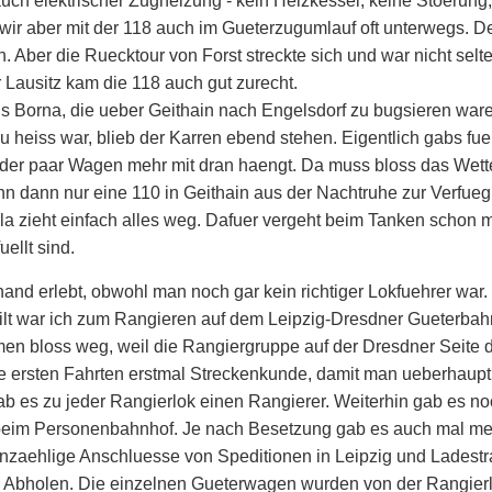
 auch elektrischer Zugheizung - kein Heizkessel, keine Stoerun
en wir aber mit der 118 auch im Gueterzugumlauf oft unterwegs.
. Aber die Ruecktour von Forst streckte sich und war nicht selt
r Lausitz kam die 118 auch gut zurecht.
 Borna, die ueber Geithain nach Engelsdorf zu bugsieren war
heiss war, blieb der Karren ebend stehen. Eigentlich gabs fu
der paar Wagen mehr mit dran haengt. Da muss bloss das Wette
 dann nur eine 110 in Geithain aus der Nachtruhe zur Verfuegu
illa zieht einfach alles weg. Dafuer vergeht beim Tanken schon 
ellt sind.
d erlebt, obwohl man noch gar kein richtiger Lokfuehrer war. Z
lt war ich zum Rangieren auf dem Leipzig-Dresdner Gueterbahnho
n bloss weg, weil die Rangiergruppe auf der Dresdner Seite de
ersten Fahrten erstmal Streckenkunde, damit man ueberhaupt 
ab es zu jeder Rangierlok einen Rangierer. Weiterhin gab es no
beim Personenbahnhof. Je nach Besetzung gab es auch mal me
nzaehlige Anschluesse von Speditionen in Leipzig und Ladestras
 Abholen. Die einzelnen Gueterwagen wurden von der Rangier