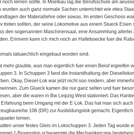
 noch lernen sollte. In Moelkau lag die Berufsschule am aeusse
 wurden auch ganz normale Sachen unterrichtet wie etwa Staa
ndlagen der Materiallehre oder sowas. Im ersten Geschoss war
ov
treten sollten, der seine Lokomotive aus einem Stueck Eisen se
 den sogenannten Maschinensaal, eine Ansammlung allerlei al
rden. Erinnern kann ich mich noch an Halteboecke fuer die Ra
emals tatsaechlich eingebaut worden sind.
t mehr glaubte, was man eigentlich fuer einen Beruf ergreifen w
pen 3. In Schuppen 3 fand die Instandhaltung der Diesellokomot
en. Okay, Diesel-Lok war jetzt nicht soo modern, aber immerh
gewinnen. Zum Glueck kamen die nur ganz selten und fuer bes
sen, aber die waren in Bw Leipzig West stationiert. Das Hanti
r Erfahrung beim Umgang mit der E-Lok. Das hat man sich auch
zeugbaureihe 106 (DR) zur Ausbildungslok gemacht. Eigentlich 
 spaeter lernen.
d hatten unser festes Gleis im Lokschuppen 3. Jeden Tag wurde 
m Formel-1-Boxenstop schwaermte die Mechanikercrew bestehen